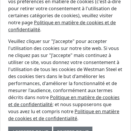
d’approvisionnement 2023
(PDF en anglais)
vos préférences en matière de cookies (c'est-à-dire
pour retirer votre consentement à l'utilisation de
.
certaines catégories de cookies), veuillez visiter
Rapport sur la Loi sur les chaînes
notre page
Politique en matière de cookies et de
d’approvisionnement 2024
(PDF en anglais)
confidentialité
.
.
Rapport sur la Loi sur les chaînes
Veuillez cliquer sur "J'accepte" pour accepter
d’approvisionnement 2025
(PDF en anglais)
l'utilisation des cookies sur notre site web. Si vous
ne cliquez pas sur "J'accepte" mais continuez à
.
utiliser ce site, vous donnez votre consentement à
l'utilisation de tous les cookies de Westman Steel et
Trouver un détaillant
des cookies tiers dans le but d'améliorer les
Demander un devis
performances, d'améliorer la fonctionnalité et de
mesurer l'audience, conformément aux termes
Centre de support
décrits dans notre
Politique en matière de cookies
Contactez-nous
et de confidentialité
; et nous supposerons que
vous avez lu et compris notre
Politique en matière
© 2026 WESTMAN STEEL INDUSTRIES.
de cookies et de confidentialité
.
Voir plus sur le compte LinkedIn de Westman Steel
Voir plus sur le compte Facebook de Westman Stee
Voir plus sur le compte Instagram de Westman 
Voir plus sur le compte Twitter de Westman
View More On Westman Steel Pinteres
Voir plus sur le compte YouTube d
Voir plus sur le compte Houzz